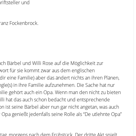
iftsteller und
ranz Fockenbrock.
ch Bärbel und Willi Rose auf die Möglichkeit zur
wort für sie kommt zwar aus dem englischen
dir eine Familie) aber das ändert nichts an ihren Plänen,
ingle(s) in ihre Familie aufzunehmen. Die Sache hat nur
milie gehört auch ein Opa. Wenn man den nicht zu bieten
illi hat das auch schon bedacht und entsprechende
n ist seine Bärbel aber nun gar nicht angetan, was auch
Opa genießt jedenfalls seine Rolle als “De utlehnte Opa”
tag, morgens nach dem Frühstück. Der dritte Akt spielt