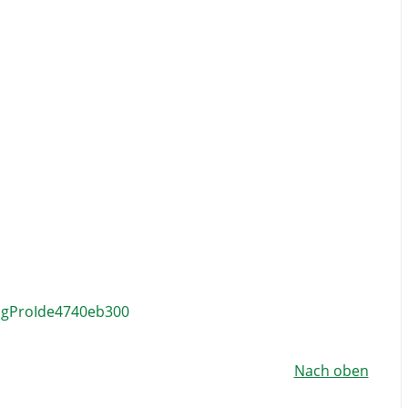
sigProIde4740eb300
Nach oben