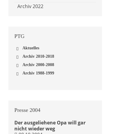
Archiv 2022
PTG
Aktuelles
Archiv 2010-2018
Archiv 2018
Archiv 2000-2008
Archiv 2016
Archiv 2008
Archiv 1988-1999
Archiv 2014
Archiv 2007
Archiv 1999
Archiv 2012
Archiv 2005
Archiv 1998
Archiv 2010
Archiv 2004
Archiv 1997
Archiv 2003
Archiv 1996
Archiv 2002
Archiv 1995
Archiv 2001
Archiv 1994
Presse
2004
Archiv 2000
Archiv 1993
Archiv 1992
Der ausgeliehene Opa will gar
Archiv 1991
nicht wieder weg
Archiv 1990