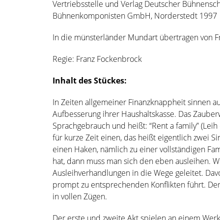
Vertriebsstelle und Verlag Deutscher Bühnenschr
Bühnenkomponisten GmbH, Norderstedt 1997
In die münsterländer Mundart übertragen von F
Regie: Franz Fockenbrock
Inhalt des Stückes:
In Zeiten allgemeiner Finanzknappheit sinnen au
Aufbesserung ihrer Haushaltskasse. Das Zauber
Sprachgebrauch und heißt: “Rent a family” (Leih 
für kurze Zeit einen, das heißt eigentlich zwei S
einen Haken, nämlich zu einer vollständigen Fa
hat, dann muss man sich den eben ausleihen. W
Ausleihverhandlungen in die Wege geleitet. Davo
prompt zu entsprechenden Konflikten führt. Der 
in vollen Zügen.
Der erste und zweite Akt spielen an einem Werk